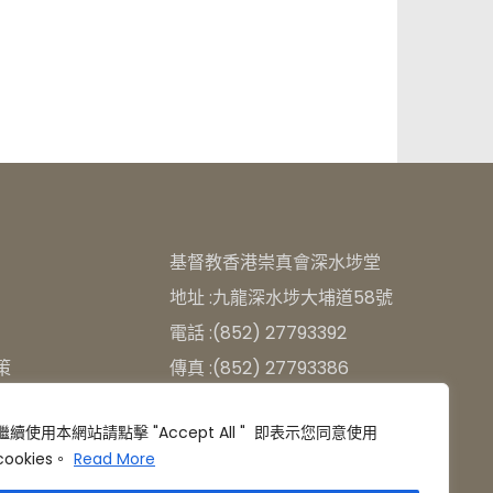
基督教香港崇真會深水埗堂
地址 :九龍深水埗大埔道58號
電話 :(852) 27793392
策
傳真 :(852) 27793386
電郵 : info@ttmsspc.hk
繼續使用本網站請點擊 "Accept All " 即表示您同意使用
cookies。
Read More