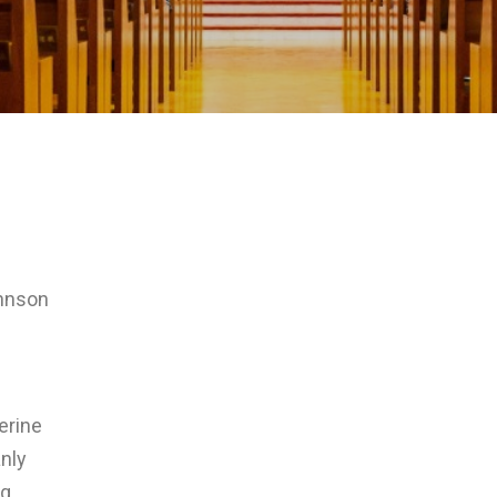
hnson
rine
nly
g